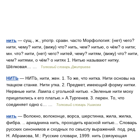
нить
— сущ., ж., употр. сравн. часто Морфология: (нет) чего?
нити, чему? нити, (вижу) что? нить, чем? нитью, о чём? о нити;
мн. что? нити, (нет) чего? нитей, чему? нитям, (вижу) что? нити,
чем? нитями, о чём? о нитях 1. Нитью называют нитку.
Шёлковая… …
Толковый словарь Дмитриева
НИТЬ
— НИТЬ, нити, жен. 1. То же, что нитка. Нити основы на
ткацком станке. Нити утка. 2. Предмет, имеющий форму нитки.
Нервные нити. Лампа с угольной нитью. «Зеленые нити моху
прицепились к его платью.» А.Тургенев. 3. перен. То, что
соединяет одно с… …
Толковый словарь Ушакова
нить
— Волокно, волоконце, ворса, шерстинка, жила, жилка,
фибра. .. ариаднина нить, проходить красной нитью... Словарь
русских синонимов и сходных по смыслу выражений. под. ред.
Н. Абрамова, М.: Русские словари, 1999. нить (связующая