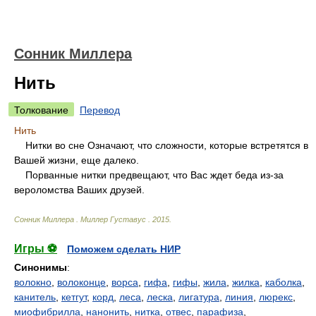
Сонник Миллера
Нить
Толкование
Перевод
Нить
Нитки во сне Означают, что сложности, которые встретятся в
Вашей жизни, еще далеко.
Порванные нитки предвещают, что Вас ждет беда из-за
вероломства Ваших друзей.
Сонник Миллера
.
Миллер Густавус
.
2015
.
Игры ⚽
Поможем сделать НИР
Синонимы
:
волокно
,
волоконце
,
ворса
,
гифа
,
гифы
,
жила
,
жилка
,
каболка
,
канитель
,
кетгут
,
корд
,
леса
,
леска
,
лигатура
,
линия
,
люрекс
,
миофибрилла
,
нанонить
,
нитка
,
отвес
,
парафиза
,