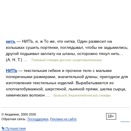
нить
— НИТЬ, и, ж То же, что нитка. Один развесил на
колышках сушить портянки, поглядывал, чтобы не задымились;
другой подшивал заплату на штаны, осторожно тянул нить…
(А. Н. Т.) …
Толковый словарь русских существительных
НИТЬ
— текстильная гибкое и прочное тело с малыми
поперечными размерами, значительной длины, пригодное для
изготовления текстильных изделий. Вырабатывается из
хлопчатобумажной, шерстяной, льняной пряжи, шелка сырца,
химических волокон …
Большой Энциклопедический словарь
© Академик, 2000-2026
18+
Обратная связь:
Техподдержка
,
Реклама на сайте
👣 Путешествия