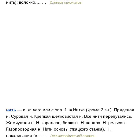
нить); волокно,… …
Словарь синонимов
нить
— и; ж. чего или с опр. 1. = Нитка (кроме 2 зн.). Пряденая
н. Суровая н. Крепкая шелковистая н. Все нити перепутались.
Жемчужная н. Н. кораллов, бирюзы. Н. канала. Н. рельсов.
Газопроводная н. Нити основы (ткацкого станка). Н.
накаливания (в… …
Энциклопедический словарь