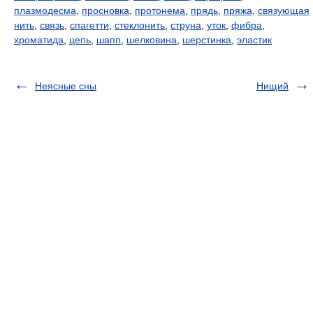
плазмодесма
,
просновка
,
протонема
,
прядь
,
пряжа
,
связующая
нить
,
связь
,
спагетти
,
стеклонить
,
струна
,
уток
,
фибра
,
хроматида
,
цепь
,
шапп
,
шелковина
,
шерстинка
,
эластик
Неясные сны
Нищий